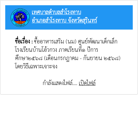
เทศบาลตำบลสำโรงทาบ
อำเภอสำโรงทาบ จังหวัดสุรินทร์
ชื่อเรื่อง :
ซื้ออาหารเสริม (นม) ศูนย์พัฒนาเด็กเล็ก
โรงเรียนบ้านโอ้วกวง ภาคเรียนที่๑ ปีการ
ศึกษา๒๕๖๘ (เดือนกรกฎาคม - กันยายน ๒๕๖๘)
โดยวิธีเฉพาะเจาะจง
กำลังแสดงไฟล์....
เปิดไฟล์